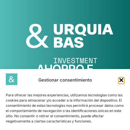
AHORRO E
INVERSIÓN, A
Gestionar consentimiento
TU MEDIDA
Para ofrecer las mejores experiencias, utilizamos tecnologías como las
cookies para almacenar y/o acceder a la información del dispositivo. El
Entendemos la planificación
consentimiento de estas tecnologías nos permitirá procesar datos como
financiera como la mejor estrategia
el comportamiento de navegación o las identificaciones únicas en este
para cuidar tus finanzas y
sitio. No consentir o retirar el consentimiento, puede afectar
negativamente a ciertas características y funciones.
contamos con los valores,
conocimientos y herramientas para