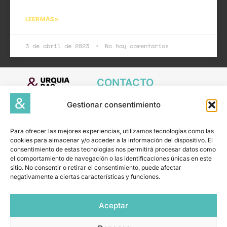
LEER MÁS »
3 de abril de 2023
No hay comentarios
CONTACTO
Gestionar consentimiento
General Brito, 2 4a planta
25007 – Lleida
Para ofrecer las mejores experiencias, utilizamos tecnologías como las
636 43 60 02
cookies para almacenar y/o acceder a la información del dispositivo. El
paulaoliva@urquiabas.com
consentimiento de estas tecnologías nos permitirá procesar datos como
el comportamiento de navegación o las identificaciones únicas en este
sitio. No consentir o retirar el consentimiento, puede afectar
AYUDA AL CLIENTE
negativamente a ciertas características y funciones.
Servicio al cliente
Aceptar
Declaración de derechos del cliente
Política de devoluciones