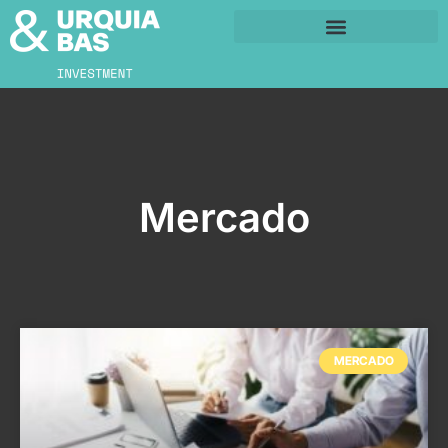
Mercado
MERCADO